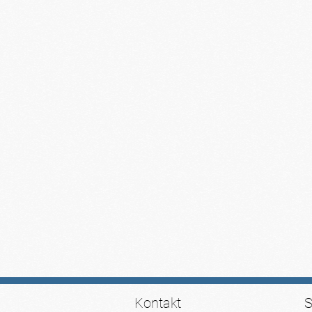
Kontakt
S