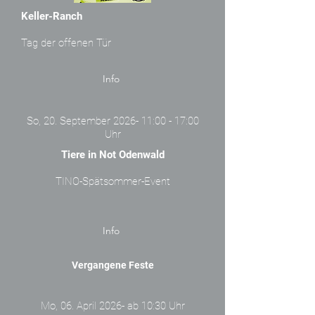
Keller-Ranch
Tag der offenen Tür
Info
So, 20. September 2026- 11:00 - 17:00
Uhr
Tiere in Not Odenwald
TINO-Spätsommer-Event
Info
Vergangene Feste
Mo, 06. April 2026- ab 10:30 Uhr