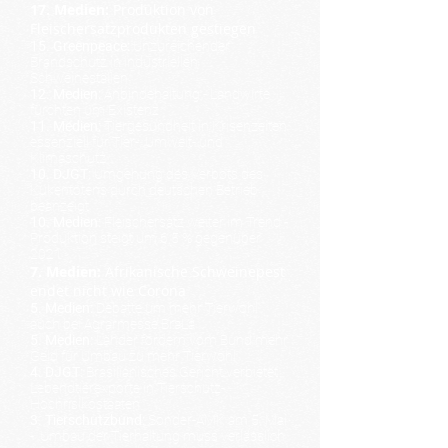
17. Medien:
Produktion von
Fleischersatzprodukten gestiegen
15. Greenpeace:
Unzureichender
Brandschutz in industriellen
Schweineställen
12. Medien:
Anbindehaltung - Landwirte
fürchten um Existenz
11. Medien:
Tiergesundheit in Krisenzeiten
essenziell für Tier-, Umwelt- und
Klimaschutz
10. DJGT:
Umgehung des Verbots des
Kükentötens durch deutschen Betrieb
beanzeigt
10. Medien:
Fleischersatz weiter im Trend -
Produktion steigt um 6,5 % gegenüber
2021
7. Medien:
Afrikanische Schweinepest
endet nicht wie Corona
5. Medien:
Debatte um mehr Tierwohl
auch bei Agrarmesse BraLa
5. Medien:
Länder fordern vom Bund mehr
Geld für Umbau zu mehr Tierwohl
4. DJGT:
Brasilianisches Gericht verbietet
Lebendtierexporte in Tierschutz-
Hochrisikostaaten
3. Tierschutzbund:
Sonder-AMK am 5. Mai
- „Umbau der Tierhaltung muss verlässlich