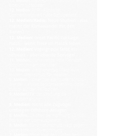
13. Medien:
MeckPomm - deutlich mehr
Biber im Nordosten
12. Medien:
RhPf
- Fuchs im
Donnersbergkreis hatte Geflügelpest
12. Medien/Radio:
Neue Studien - was
macht der Klimawandel mit den
Tieren?
12. Medien:
Great Pacific Garbage
Patch - wenn Tiere im Plastik leben
12. Medien:
Vogelgrippe färbt Iris
schwarz - überlebende Seevögel
11. Medien:
Klimawandel - die Kleinsten
schrumpfen am stärksten
10. Medien:
Weltbienentag - Fachleute
fordern Artenschutz für Insekten
9. Medien:
Kölner Zoo stärkt Artenschutz -
drei der weltweit bedrohtesten Krokodile
zurück auf den Philippinen
9. Medien/TV:
Der Wolf und die
Weidetierhaltung
9. Medien:
Nic
ht alle Zugvögel
umfliegen Offshore-Anlagen
8. Medien:
„Zeichen der Hoffnung“ - 2100
Störe in der Oder ausgesetzt
8. Medien:
Bund Naturschutz klagt gegen
bayerische Wolfsverordnung
7. Medien:
Söder sagt den Wölfen den