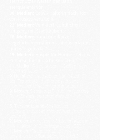
Tierschützer werfen der Bahn
Tierquälerei vor
30. Medien:
Calw - Halterin nach Tod
von Huskys verurteilt
22. Medien:
Vom tierfreundlichen
Umgang mit Stadttauben
18. Medien:
Hund und Katze
vegetarisch ernähren - ist das erlaubt
und wie geht das?
15. Medien:
Hospiz für Hunde - letztes
Zuhause für tierische Senioren
11. Medien:
Ringeltauben in Gießen - kein
Recht auf Leben?
9. Heimtiere:
Kastrationen von Katzen für
den Tierschutz - mehrere bayerische
Kommunen erlassen Verordnungen
9. Medien:
Sieben tote Pferde - mysteriöser
Renn-Skandal bei renommiertem
Kentucky-Derby
5. Tierschutzbund:
Spanisches
Kutschpferd zusammengebrochen und
gestorben
2. Medien:
Immer mehr Streunerkatzen in
Marl - „allein im Chemiepark leben 500"
1. Medien:
"Ratten der Lüfte“ - wie
gefährlich sind Stadttauben wirklich?