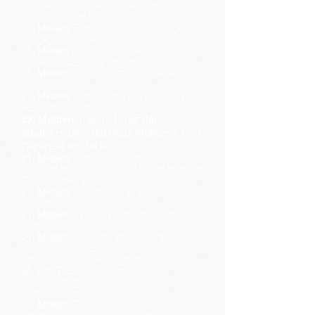
Aussterberisiko vieler Tiere deutlich über
Weltdurchschnitt
24. Medien:
Hobby-Jäger erschiesst eine
Junge führende Füchsin
23. Medien:
Jagdpächter beklagt
zunehmende Störungen im Wald
23. Medien:
Artenschutz kennt keine
Grenzen
22. Medien:
Mannheim - so verläuft die
Feldhamster-Ansiedlung
22. Medien:
Internat. Tag der
Biodiversität - 380 neue Pflanzen- und
Tierarten entdeckt
21. Medien:
Ostsee-Schweinswal -
Umweltschützer fordern Ende umstrittener
Fischereimethoden
21. Medien:
Bayern - der Streit um die
Fischotter
21. Medien:
Aale sollen im Rhein wieder
heimisch werden
21. Medien:
MeckPomm - Jagdverband
fordert Unterstützung für
Schweineseuche-Prävention
20. DJGT:
Stellungnahme zur
Rechtswidrigkeit der Bayerischen
Wolfsverordnung
17. Medien:
Tirol - erste