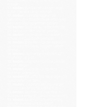
Abschussverordnung für einen Wolf
erlassen
17. Medien:
Europaweit w
eniger Vögel
durch intensive Landwirtschaft
17. Medien:
»Kampfansage an den
Naturschutz« - Einschnitte bei Arten- und
Biodiversitätsprogrammen geplant
16. Medien:
Groß-Gerau - erste Rehkitze
der Saison vor dem Mähen gerettet
16. Medien:
Niederlande - Windräder zum
Schutz von Zugvögeln gestoppt
16. Medien:
Erste Rehkitze der Saison im
Landkreis Groß-Gerau vor dem Mähen
gerettet
16. Medien:
Jagdverband - Appetit auf
Wildfleisch ist groß
15. Medien:
Asiatische Hornisse bereitet
Imkern Sorgen
15. Medien:
Australien - Wildpferde
bedrohen Artenschutz
13. Medien/TV:
ARTE 360 Reportage - Die
Waschbären von Berlin
13. Medien:
Wiederansiedlung - Harzer
Luchsprojekt Erfolg für Artenschutz
13. Medien:
Dachse und Waschbär in
Güllegrube entsorgt -
Landwirt schockiert
13. Medien:
Bayerns Wolfsverordnung
ignoriert Bundes- und EU-Recht