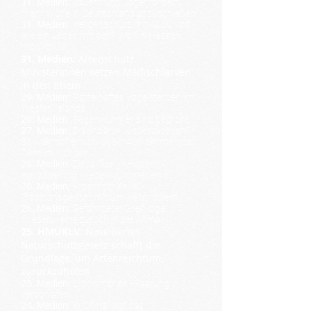
31. Medien:
Bauern und Jäger fordern,
mehr Wölfe in Deutschland abzuschießen
31. Medien:
Herdenschutz mit 4000 Volt -
wie ein Leben mit dem Wolf in Hessen
möglich ist
31. Medien:
Artenschutz -
Ministerinnen setzen Maifischlarven
in den Rhein
29. Medien:
Rätselhaftes Vogelsterben im
Westen Islands
29. Medien:
Regenwürmer sind bedroht
27. Medien:
Braunbär in Niedersachsen?
So wahrscheinlich ist ein Aufkommen der
Tiere im Norden
26. Medien:
Zählaktion in Hessen -
Haussperling wieder Nummer eins
26. Medien:
Froschschenkel -
Traditionsgericht mit Umweltproblem
26. Medien
:
Gefährdeter Greifvogel
Wiesenweihe zurück in der Altmark
25. HMUKLV:
Novelliertes
Naturschutzgesetz schafft die
Grundlage, um Artenreichtum
zurückzuholen
25. Medien:
Erdhörnchen - Paarung
verschlafen
24. Medien:
In China liegt das