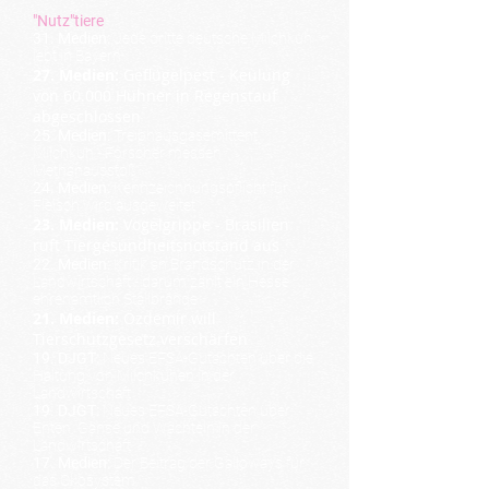
"Nutz"tiere
31. Medien:
Jede dritte deutsche Milchkuh
lebt in Bayern
27. Medien:
Geflügelpest - Keulung
von 60.000 Hühner in Regenstauf
abgeschlossen
25. Medien:
Treibhausgasemittent
Milchkuh - Forscher messen
Methanausstoß
24. Medien:
Kennzeichnungspflicht für
Fleisch wird ausgeweitet
23. Medien:
Vogelgrippe - Brasilien
ruft Tiergesundheitsnotstand aus
22. Medien:
Kritik an Brandschutz in der
Landwirtschaft - darum zählt ein Hesse
ehrenamtlich Stallbrände
21. Medien:
Özdemir will
Tierschutzgesetz verschärfen
19. DJGT:
Neues EFSA-Gutachten über die
Haltung von Milchkühen in der
Landwirtschaft
19. DJGT:
Neues EFSA-Gutachten über
Enten, Gänse und Wachteln in der
Landwirtschaft
17. Medien:
Der Beitrag der Galloways für
das Ökosystem