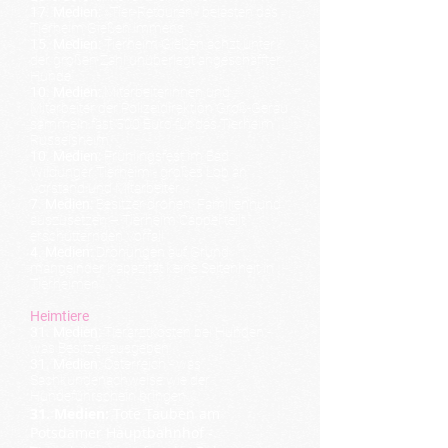
17. Medien:
»Tier-Retouren« belasten das
Tierheim Gießen immens
15. Medien:
Tierheim Gießen ächzt unter
der großen Zahl unüberlegt angeschaffter
Hunde
10. Medien:
Mit
arbeiterinnen und
Mitarbeiter der Polizeidirektion Groß-Gerau
sammeln fast 500 Euro
für das Tierheim
Rüsselsheim
10. Medien:
Frühlingsfest im Bad
Wildunger Tierheim - großes Lob an
Vorstand und Mitarbeiter
7. Medien:
Besitzer drohen, Familienhund
auszusetzen – Tierheim Cappel teilt
erschütternden Vorfall
4. Medien:
Drohungen auf Grund
mangelnder Kapazität keine Seltenheit in
Tierheimen
Heimtiere
31. Medien:
Tierarztkosten bei Hunden -
was Besitzer ausgeben
31. Medien:
Österreich - was
Sachkundenachweise wie der
Hundeführschein bringen
31. Medien:
Tote Tauben am
Potsdamer Hauptbahnhof -