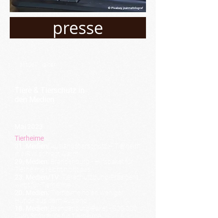
presse
aktuell
älter
Tiere & Tierschutz in
den Medien
Mai 2023
Tierheime
31. Medien:
Auslandstierschutz
–
Tierheim
in NRW schlägt Alarm
29. Medien:
Brandenburg - Hilfspaket für
Tierheime reicht nicht aus
23. Medien/TV:
Tierschutzbund-Präsident
wirbt für Tierheime
20. Medien:
Tierheime holen weniger
Hunde aus dem Ausland
18. Medien:
Brandenburg-Paket - 500.000
Euro Soforthilfe für Tierheime