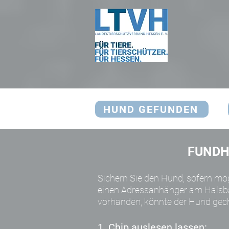
HUND GEFUNDEN
FUND
Sichern Sie den Hund, sofern mög
einen Adressanhänger am Halsban
vorhanden, könnte der Hund gech
1. Chip auslesen lassen: