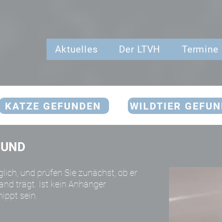
Aktuelles
Der LTVH
Termine
KATZE GEFUNDEN
WILDTIER GEFU
HUND
lich, und prüfen Sie zunächst, ob er
d trägt. Ist kein Anhänger
ippt sein.