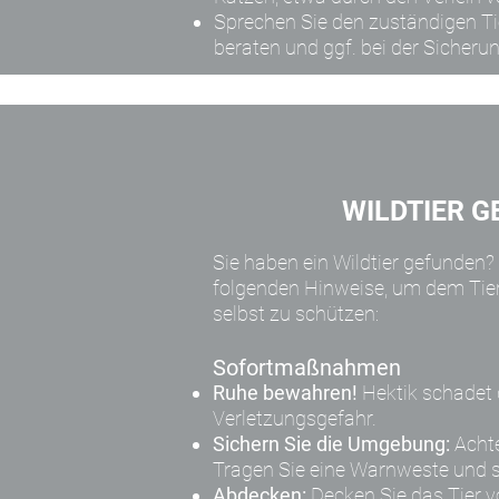
Sprechen Sie den zuständigen Ti
beraten und ggf. bei der Sicherun
WILDTIER 
Sie haben ein Wildtier gefunden?
folgenden Hinweise, um dem Tier
selbst zu schützen:
Sofortmaßnahmen
Ruhe bewahren!
Hektik schadet 
Verletzungsgefahr.
Sichern Sie die Umgebung:
Achte
Tragen Sie eine Warnweste und sic
Abdecken:
Decken Sie das Tier v