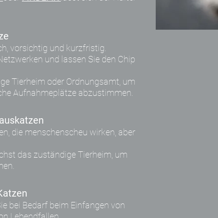
tze
h, vorsichtig und kurzfristig.
 Netzwerken und lassen Sie den Chip
ige Tierheim oder Ordnungsamt, um
iche Aufnahmeplätze abzustimmen.
Hauskatzen
en, die menschenscheu wirken, aber
ächst das zuständige Tierheim, um
men.
 Katzen
Sie bei Bedarf beim Einfangen von
on Lebendfallen.