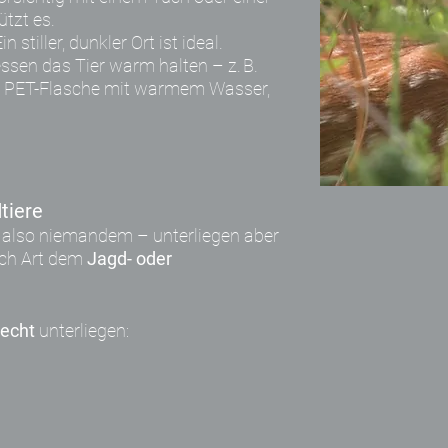
tzt es.
in stiller, dunkler Ort ist ideal.
ssen das Tier warm halten – z. B.
er PET-Flasche mit warmem Wasser,
.
tiere
n also niemandem – unterliegen aber
ach Art dem
Jagd- oder
recht
unterliegen: