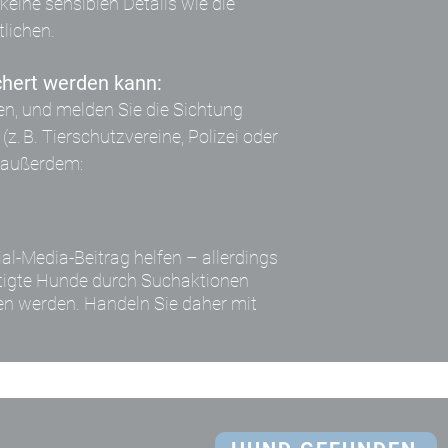
 keine sensiblen Details wie die
lichen.
chert werden kann:
n, und melden Sie die Sichtung
. B. Tierschutzvereine, Polizei oder
h außerdem:
al-Media-Beitrag helfen – allerdings
stigte Hunde durch Suchaktionen
en werden. Handeln Sie daher mit