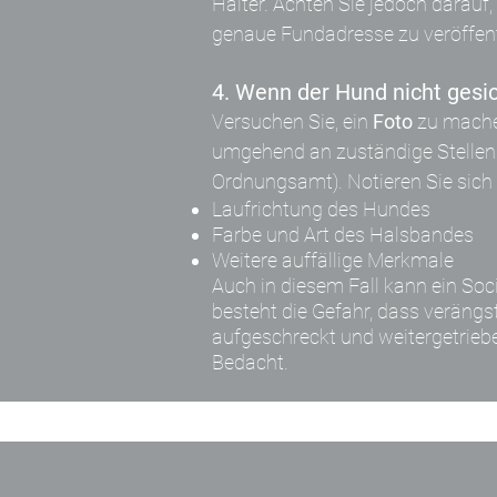
Halter. Achten Sie jedoch darauf,
genaue Fundadresse zu veröffent
4. Wenn der Hund nicht gesi
Versuchen Sie, ein
Foto
zu mache
umgehend an zuständige Stellen (z
Ordnungsamt). Notieren Sie sic
Laufrichtung des Hundes
Farbe und Art des Halsbandes
Weitere auffällige Merkmale
Auch in diesem Fall kann ein Soci
besteht die Gefahr, dass veräng
aufgeschreckt und weitergetrieb
Bedacht.