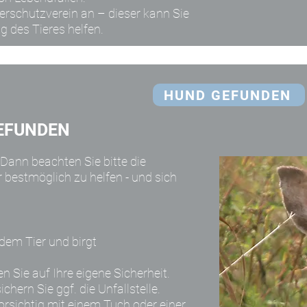
erschutzverein an – dieser kann Sie
g des Tieres helfen.
HUND GEFUNDEN
GEFUNDEN
 Dann beachten Sie bitte die
 bestmöglich zu helfen - und sich
dem Tier und birgt
n Sie auf Ihre eigene Sicherheit.
hern Sie ggf. die Unfallstelle.
orsichtig mit einem Tuch oder einer