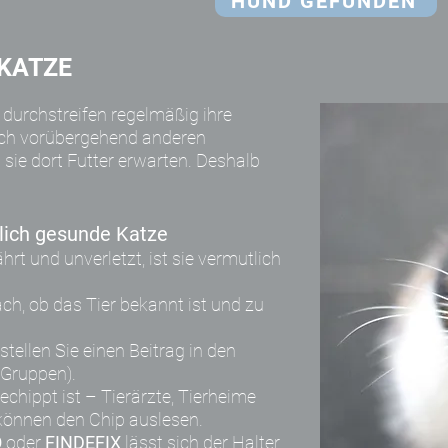
HUND GEFUNDEN
KATZE
 durchstreifen regelmäßig ihre
ch vorübergehend anderen
ie dort Futter erwarten. Deshalb
lich gesunde Katze
hrt und unverletzt, ist sie vermutlich
ch, ob das Tier bekannt ist und zu
stellen Sie einen Beitrag in den
 Gruppen).
echippt ist – Tierärzte, Tierheime
können den Chip auslesen.
O
oder
FINDEFIX
lässt sich der Halter