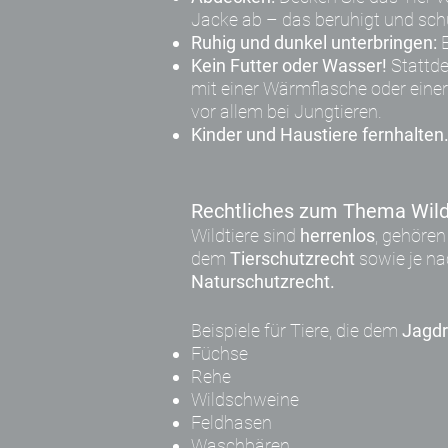
Jacke ab – das beruhigt und schü
Ruhig und dunkel unterbringen:
E
Kein Futter oder Wasser!
Stattde
mit einer Wärmflasche oder ein
vor allem bei Jungtieren.
Kinder und Haustiere fernhalten
Rechtliches zum Thema Wild
Wildtiere sind
herrenlos
, gehöre
dem
Tierschutzrecht
sowie je n
Naturschutzrecht.
Beispiele für Tiere, die dem
Jagd
Füchse
Rehe
Wildschweine
Feldhasen
Waschbären