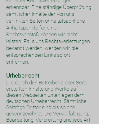
keinerlei Rechtsverletzungen
erkennbar. Eine ständige Überprüfung
sämtlicher Inhalte der von uns
verlinkten Seiten ohne tatsächliche
Anhaltspunkte für einen
Rechtsverstoß können wir nicht
leisten. Falls uns Rechtsverletzungen
bekannt werden, werden wir die
entsprechenden Links sofort
entfernen.
Urheberrecht
Die durch den Betreiber dieser Seite
erstellten Inhalte und Werke auf
diesen Webseiten unterliegen dem
deutschen Urheberrecht. Sämtliche
Beiträge Dritter sind als solche
gekennzeichnet. Die Vervielfältigung,
Bearbeitung, Verbreitung und jede Art
der Verwertung außerhalb der
Grenzen des Urheberrechts bedürfen
der schriftlichen Zustimmung des